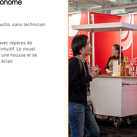
utonome
outils, sans technicien
avec repères de
ntuitif. Le visuel
e une housse et se
éclair.