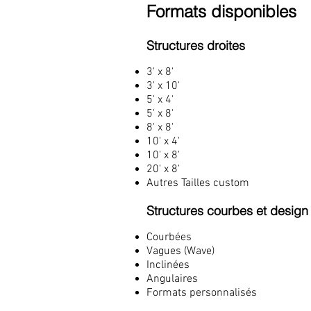
Formats disponibles
Structures droites
3' x 8'
3' x 10'
5' x 4'
5' x 8'
8' x 8'
10' x 4'
10' x 8'
20' x 8'
Autres Tailles custom
Structures courbes et design
Courbées
Vagues (Wave)
Inclinées
Angulaires
Formats personnalisés