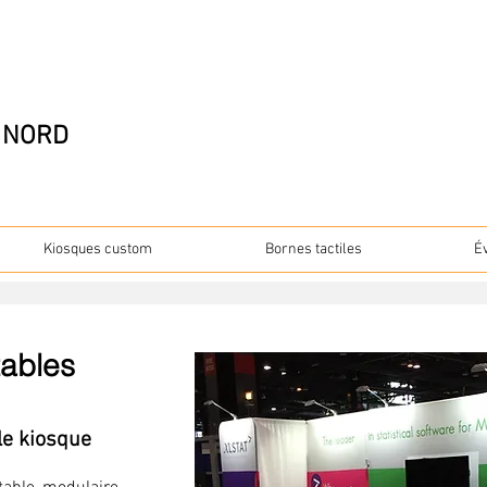
DU NORD
Kiosques custom
Bornes tactiles
É
tables
le kiosque