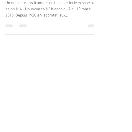
La Société Jean Dubost
à Chicago
Un des fleurons français de la coutellerie expose au
salon IHA - Houswares à Chicago du 7 au 10 mars
2015. Depuis 1920 à Viscomtat, aux...